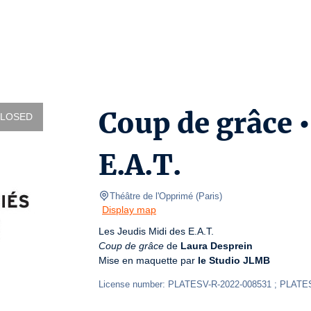
Coup de grâce •
CLOSED
E.A.T.
Théâtre de l'Opprimé
(
Paris
)
Display map
Coup de grâce
 de 
Laura Desprein
Mise en maquette par 
le Studio JLMB
License number: PLATESV-R-2022-008531 ; PLATE