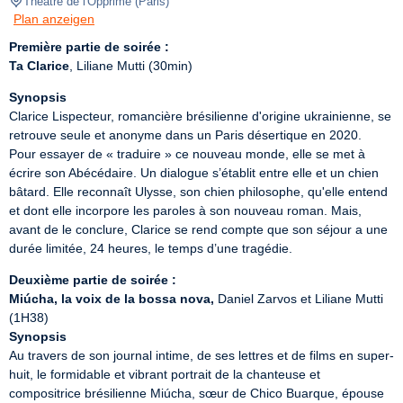
Théâtre de l'Opprimé
(
Paris
)
Plan anzeigen
Première partie de soirée :
Ta Clarice
, Liliane Mutti (30min)
Synopsis
Clarice Lispecteur, romancière brésilienne d'origine ukrainienne, se 
retrouve seule et anonyme dans un Paris désertique en 2020.  
Pour essayer de « traduire » ce nouveau monde, elle se met à 
écrire son Abécédaire. Un dialogue s’établit entre elle et un chien 
bâtard. Elle reconnaît Ulysse, son chien philosophe, qu'elle entend 
et dont elle incorpore les paroles à son nouveau roman. Mais, 
avant de le conclure, Clarice se rend compte que son séjour a une 
durée limitée, 24 heures, le temps d’une tragédie.
Deuxième partie de soirée :
Miúcha, la voix de la bossa nova,
 Daniel Zarvos et Liliane Mutti 
Synopsis
Au travers de son journal intime, de ses lettres et de films en super-
huit, le formidable et vibrant portrait de la chanteuse et 
compositrice brésilienne Miúcha, sœur de Chico Buarque, épouse 